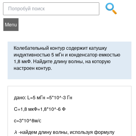
Menu
Колебательный контур содержит катушку
индуктивностью 5 мГн и конденсатор емкостью
1,8 мкФ. Найдите длину волны, на которую
настроен контур.
дано: L=5 мГн =5*10^-3 Гн
C=1,8 мкФ=1,8*10^-6 Ф
c=3*10^8м/с
λ
-найдем длину волны, используя формулу
x