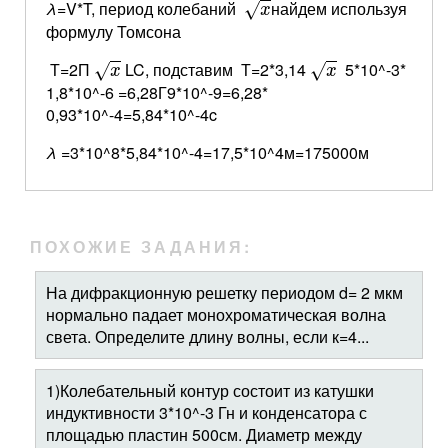
λ
=V*T, период колебаний
найдем используя
√
x
формулу Томсона
x
x
Т=2П
LC, подставим Т=2*3,14
5*10^-3*
√
√
x
x
1,8*10^-6 =6,28Г9*10^-9=6,28*
0,93*10^-4=5,84*10^-4c
λ
=3*10^8*5,84*10^-4=17,5*10^4м=175000м
ПОХОЖИЕ ЗАДАНИЯ:
На дифракционную решетку периодом d= 2 мкм
нормально падает монохроматическая волна
света. Определите длину волны, если к=4...
1)Колебательный контур состоит из катушки
индуктивности 3*10^-3 Гн и конденсатора с
площадью пластин 500см. Диаметр между