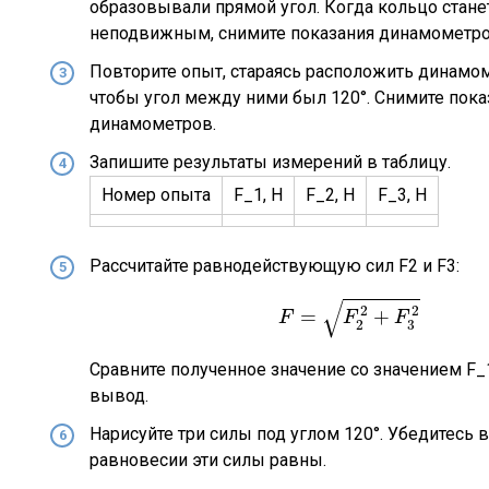
образовывали прямой угол. Когда кольцо стане
неподвижным, снимите показания динамометро
Повторите опыт, стараясь расположить динамом
чтобы угол между ними был 120°. Снимите пока
динамометров.
Запишите результаты измерений в таблицу.
Номер опыта
F_1, Н
F_2, Н
F_3, Н
Рассчитайте равнодействующую сил F2 и F3:
F
=
F
2
2
+
F
3
2
√
2
2
=
+
F
F
F
3
2
Сравните полученное значение со значением F_
вывод.
Нарисуйте три силы под углом 120°. Убедитесь в 
равновесии эти силы равны.