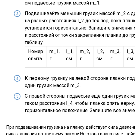
см подвесьте грузик массой m_1.
Подвешивайте меньший грузик массой m_2 с д
на разных расстояниях l_2 до тех пор, пока план
установится горизонтально. Запишите значения 
и расстояний от точки закрепления планки до г
таблицу.
Номер
m_1,
l_1,
m_2,
l_2,
m_3,
l_3,
опыта
г
см
г
см
г
см
К первому грузику на левой стороне планки по
один грузик массой m_3.
С правой стороны подвесьте ещё один грузик м
таком расстоянии l_4, чтобы планка опять верну
горизонтальное положение. Запишите все значе
При подвешивании грузика на планку действует сила давлен
сила давления по третьему закону Ньютона равна силе, дей