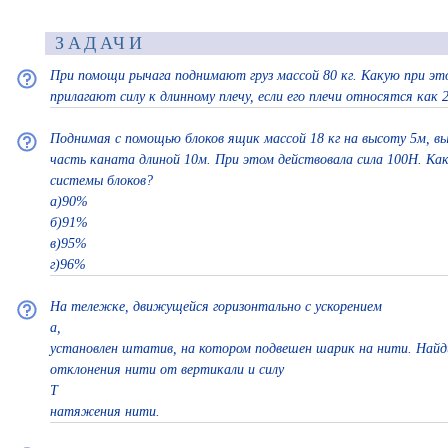
ЗАДАЧИ
При помощи рычага поднимают груз массой 80 кг. Какую при эт
прилагают силу к длинному плечу, если его плечи относятся как 
Поднимая с помощью блоков ящик массой 18 кг на высоту 5м, в
часть каната длиной 10м. При этом действовала сила 100Н. Ка
системы блоков?
а)90%
б)91%
в)95%
г)96%
На тележке, движущейся горизонтально с уско­рением
а,
установлен штатив, на котором подвешен шарик на нити. Найд
отклонения нити от вертикали и силу
Т
натяжения нити.