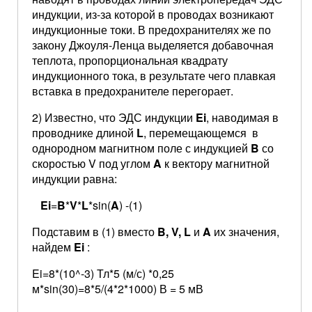
индукции, из-за которой в проводах возникают
индукционные токи. В предохранителях же по
закону Джоуля-Ленца выделяется добавочная
теплота, пропорциональная квадрату
индукционного тока, в результате чего плавкая
вставка в предохранителе перегорает.
2) Известно, что ЭДС индукции
Ei
, наводимая в
проводнике длиной
L
, перемещающемся в
однородном магнитном поле с индукцией
B
со
скоростью V под углом
A
к вектору магнитной
индукции равна:
Ei
=
B
*
V
*
L
*sin(
A
) -(1)
Подставим в (1) вместо
B, V, L
и
A
их значения,
найдем
Ei
:
Ei=8*(10^-3) Тл*5 (м/с) *0,25
м*sin(30)=8*5/(4*2*1000) В = 5 мВ