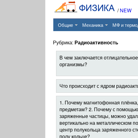
/
NEW
Общие
Механика
МФ и термо
Рубрика:
Радиоактивность
В чем заключается отлицательное
организмы?
Что происходит с ядром радиоакт
1. Почему магнитофонная плёнка,
предметам? 2. Почему с помощью
заряженные частицы, можно удаля
вертикально на металлическом по
центр полукольца заряженного ст
полу кольце?