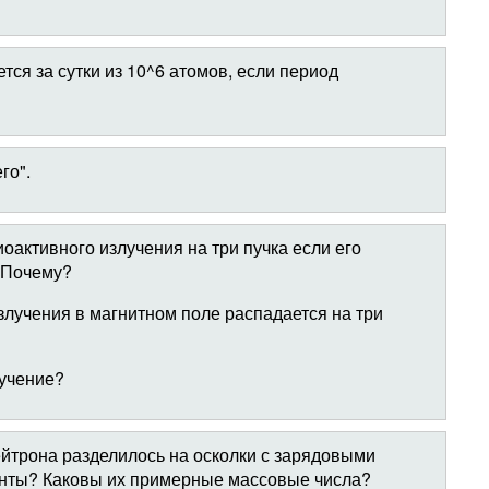
ся за сутки из 10^6 атомов, если период
го".
иоактивного излучения на три пучка если его
? Почему?
злучения в магнитном поле распадается на три
лучение?
йтрона разделилось на осколки с зарядовыми
менты? Каковы их примерные массовые числа?