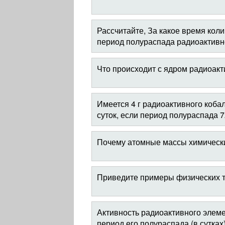
Рассчитайте, За какое время кол
период полураспада радиоактивно
Что происходит с ядром радиоакт
Имеется 4 г радиоактивного кобал
суток, если период полураспада 7
Почему атомные массы химическ
Приведите примеры физических т
Активность радиоактивного элеме
период его полураспада (в сутках)