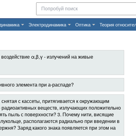
динамика
Электродинамика
Оптика
Теория относите
 воздействие α,β,γ - излучений на живые
ивного элемента при а-распаде?
 снятая с кассеты, притягивается к окружающим
 радиоактивных веществ, излучающих положительно
ть пыль с поверхности? 3. Почему нити, висящие
лукольце, располагаются радиально при введении в
ержня? Заряд какого знака появляется при этом на