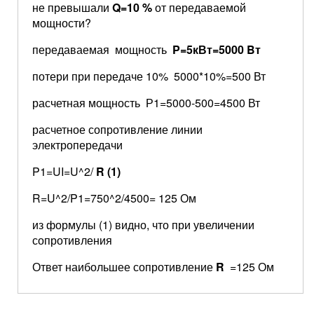
не превышали
Q
=10 %
от передаваемой
мощности?
передаваемая мощность
P
=5кВт=5000
B
т
потери при передаче 10% 5000*10%=500 Вт
расчетная мощность Р1=5000-500=4500 Вт
расчетное сопротивление линии
электропередачи
P1=UI=U^2/
R
(1)
R=U^2/P1=750^2/4500= 125 Ом
из формулы (1) видно, что при увеличении
сопротивления
Ответ наибольшее сопротивление
R
=125 Ом