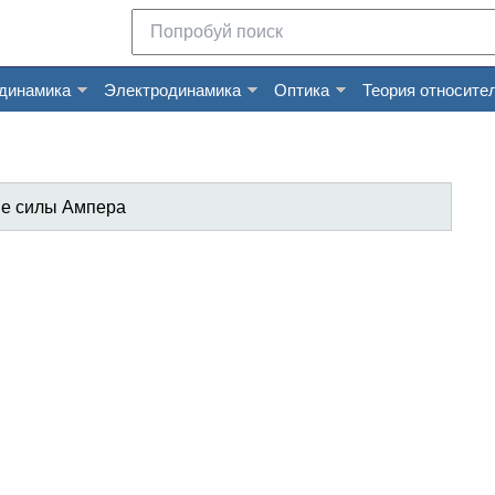
динамика
Электродинамика
Оптика
Теория относите
ие силы Ампера