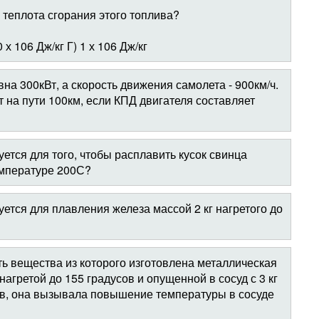
 теплота сгорания этого топлива?
0 х 106 Дж/кг Г) 1 х 106 Дж/кг
на 300кВт, а скорость движения самолета - 900км/ч.
 на пути 100км, если КПД двигателя составляет
ется для того, чтобы расплавить кусок свинца
емпературе 200С?
ется для плавления железа массой 2 кг нагретого до
ь вещества из которого изготовлена металлическая
 нагретой до 155 градусов и опущенной в сосуд с 3 кг
ов, она вызывала повышение температуры в сосуде