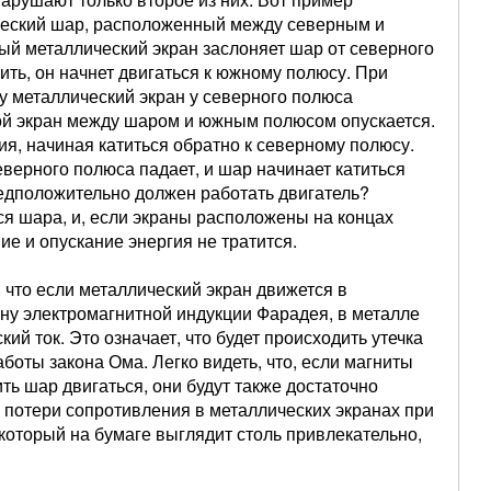
ический шар, расположенный между северным и
й металлический экран заслоняет шар от северного
ить, он начнет двигаться к южному полюсу. При
у металлический экран у северного полюса
гой экран между шаром и южным полюсом опускается.
, начиная катиться обратно к северному полюсу.
еверного полюса падает, и шар начинает катиться
едположительно должен работать двигатель?
ся шара, и, если экраны расположены на концах
ие и опускание энергия не тратится.
, что если металлический экран движется в
кону электромагнитной индукции Фарадея, в металле
ий ток. Это означает, что будет происходить утечка
боты закона Ома. Легко видеть, что, если магниты
ть шар двигаться, они будут также достаточно
 потери сопротивления в металлических экранах при
 который на бумаге выглядит столь привлекательно,