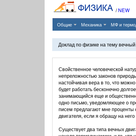
/
NEW
Общие
Механика
МФ и термо
Доклад по физике на тему вечный
Свойственное человеческой натур
непреложностью законов природы
настойчивая вера в то, что можно
будет работать бесконечно долго
занимающийся еще и общественно
одно письмо, уведомляющее о про
писем предлагают мне проценты о
двигателя, если я обращу на нег
Существует два типа вечных двиг
начало термодинамики, и те, что 