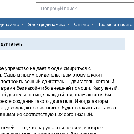
динамика
Электродинамика
Оптика
Теория относите
 двигатель
е упрямство не дает людям смириться с
. Самым ярким свидетельством этому служит
 построить вечный двигатель — двигатель, который
е время без какой-либо внешней помощи. Как ученый,
й деятельностью, я каждый год получаю хотя бы
екте создания такого двигателя. Иногда авторы
т доходов, которые можно будет получить от такого
о внимание соответствующих организаций.
ателей — те, что нарушают и первое, и второе
нарушают только второе из них. Вот пример