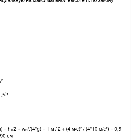
₁²
₂²/2
g) = h₁/2 + v₀₁²/(4*g) = 1 м / 2 + (4 м/с)² / (4*10 м/с²) = 0,5
 90 см