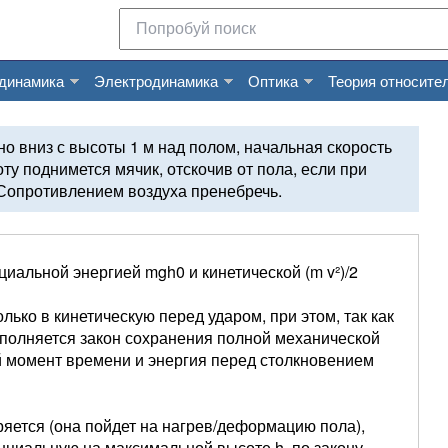
динамика
Электродинамика
Оптика
Теория относите
о вниз с высоты 1 м над полом, начальная скорость
оту поднимется мячик, отскочив от пола, если при
 Сопротивлением воздуха пренебречь.
иальной энергией mgh0 и кинетической (m v²)/2
лько в кинетическую перед ударом, при этом, так как
ыполняется закон сохранения полной механической
ый момент времени и энергия перед столкновением
ряется (она пойдет на нагрев/деформацию пола),
енциальную на максимальной высоте h. по закону