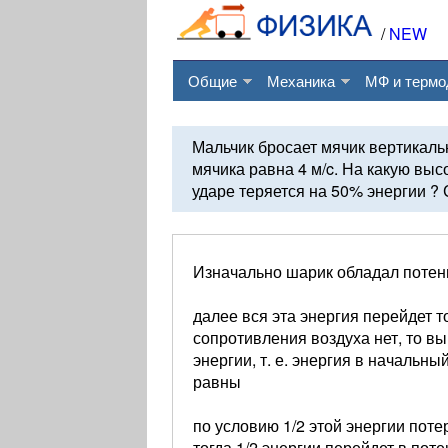
/
NEW
Общие
Механика
МФ и термо
Мальчик бросает мячик вертикальн
мячика равна 4 м/c. На какую выс
ударе теряется на 50% энергии ?
Изначально шарик обладал потенц
далее вся эта энергия перейдет то
сопротивления воздуха нет, то в
энергии, т. е. энергия в начальн
равны
по условию 1/2 этой энергии поте
тогда 1/2 энергии перейдет в пот