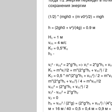
сохранения энергии
(1/2) * (mgh0 + (m v0²)/2) = mgh
h = (2gh0 + v²)/(4g) = 0.9 м
H₁ = 1 м
v₀₁ = 4 м/с
K₂ = 0,5*K₁
h₂ -
v₁² - v₀₁² = 2*g*h₁ => v₁² = 2*g*h₁ + v₀
K₁ = m*v₁²/2 = m*(2*g*h₁ + v₀₁²) / 2
K₂ = 0,5 * m*(2*g*h₁ + v₀₁²) / 2 = m*v₀
m*(2*g*h₁ + v₀₁²) / 4 = m*v₀₂²/2
v₀₂² = (2*g*h₁ + v₀₁²) / 2
v₂² - v₀₂² = 2*g*h₂
v₂ = 0
h₂ = v₀₂² / (2*g) = (2*g*h₁ + v₀₁²) / (4*
м + 16 м / 40 = 0,5 + 0,4 м = 0,9 м =