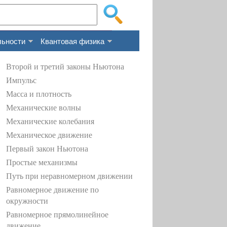
льности
Квантовая физика
Второй и третий законы Ньютона
Импульс
Масса и плотность
Механические волны
Механические колебания
Механическое движение
Первый закон Ньютона
Простые механизмы
Путь при неравномерном движении
Равномерное движение по
окружности
Равномерное прямолинейное
движение