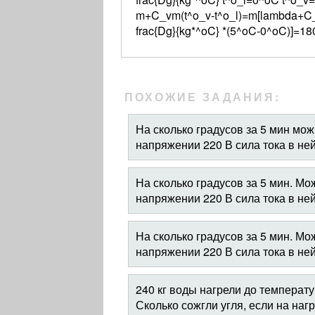
m+C_vm(t^o_v-t^o_l)=m[lambda+C_v
frac{Dg}{kg*^oC} *(5^oC-0^oC)]=
ПОХОЖИЕ ЗАДАНИЯ:
На сколько градусов за 5 мин мож
напряжении 220 В сила тока в ней
На сколько градусов за 5 мин. Мож
напряжении 220 В сила тока в ней
На сколько градусов за 5 мин. Мож
напряжении 220 В сила тока в ней
240 кг воды нагрели до температу
Сколько сожгли угля, если на на