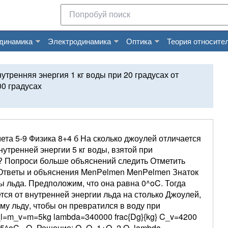
динамика
Электродинамика
Оптика
Теория относите
утренняя энергия 1 кг воды при 20 градусах от
00 градусах
ета 5-9 Физика 8+4 б На сколько джоулей отличается
нутренней энергии 5 кг воды, взятой при
у? Попроси больше объяснений следить Отметить
 Ответы и объяснения MenPelmen MenPelmen Знаток
ы льда. Предположим, что она равна 0^oC. Тогда
тся от внутренней энергии льда на столько Джоулей,
му льду, чтобы он превратился в воду при
_l=m_v=m=5kg lambda=340000 frac{Dg}{kg} C_v=4200
_v=5^oC - Q- Решение: Q=Q_1+Q_2 Q=lambda