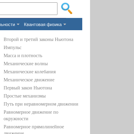
льности
Квантовая физика
Второй и третий законы Ньютона
Импульс
Масса и плотность
Механические волны
Механические колебания
Механическое движение
Первый закон Ньютона
Простые механизмы
Путь при неравномерном движении
Равномерное движение по
окружности
Равномерное прямолинейное
движение