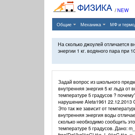
/
NEW
Общие
Механика
МФ и термо
На сколько джоулей отличается вн
энергии 1 кг. водяного пара при 1
Задай вопрос из школьного предм
внутренняя энергия 5 кг льда от в
температуре 5 градусов ? почем
нарушение Aleta1961 22.12.2013
Это так же зависит от температур
внутренняя энергия воды отличае
сколько необходимо сообщить это
температуре 5 градусов. Дано: m
frac{Dg}{kg*^oC} t^o_l=0^oC t^o