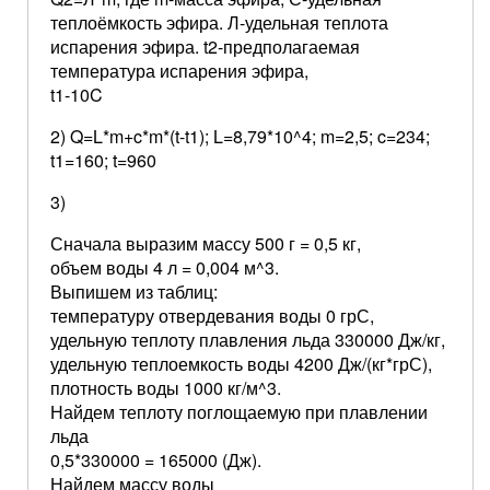
теплоёмкость эфира. Л-удельная теплота
испарения эфира. t2-предполагаемая
температура испарения эфира,
t1-10C
2) Q=L*m+c*m*(t-t1); L=8,79*10^4; m=2,5; c=234;
t1=160; t=960
3)
Сначала выразим массу 500 г = 0,5 кг,
объем воды 4 л = 0,004 м^3.
Выпишем из таблиц:
температуру отвердевания воды 0 грС,
удельную теплоту плавления льда 330000 Дж/кг,
удельную теплоемкость воды 4200 Дж/(кг*грС),
плотность воды 1000 кг/м^3.
Найдем теплоту поглощаемую при плавлении
льда
0,5*330000 = 165000 (Дж).
Найдем массу воды