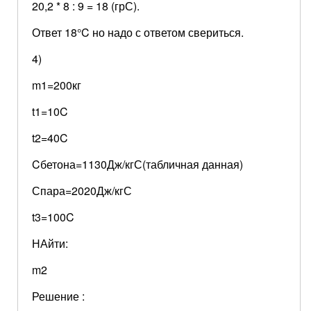
20,2 * 8 : 9 = 18 (грС).
Ответ 18°C но надо с ответом свериться.
4)
m1=200кг
t1=10C
t2=40C
Cбетона=1130Дж/кгС(табличная данная)
Спара=2020Дж/кгС
t3=100C
НАйти:
m2
Решение :