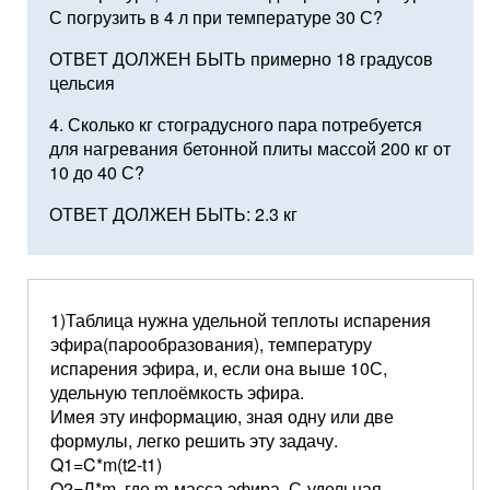
С погрузить в 4 л при температуре 30 С?
ОТВЕТ ДОЛЖЕН БЫТЬ примерно 18 градусов
цельсия
4. Сколько кг стоградусного пара потребуется
для нагревания бетонной плиты массой 200 кг от
10 до 40 С?
ОТВЕТ ДОЛЖЕН БЫТЬ: 2.3 кг
1)Таблица нужна удельной теплоты испарения
эфира(парообразования), температуру
испарения эфира, и, если она выше 10С,
удельную теплоёмкость эфира.
Имея эту информацию, зная одну или две
формулы, легко решить эту задачу.
Q1=C*m(t2-t1)
Q2=Л*m, где m-масса эфира, С-удельная