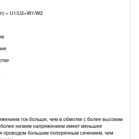
(n) = U1/U2=W1/W2
ие
ние
отке
е
ряжением ток больше, чем в обмотке с более высоким
 более низким напряжением имеет меньшее
ся проводом большим поперечным сечением, чем