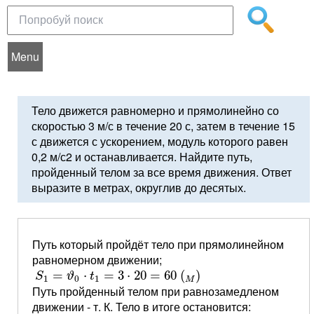
Menu
Тело движется равномерно и прямолинейно со
скоростью 3 м/с в течение 20 с, затем в течение 15
с движется с ускорением, модуль которого равен
0,2 м/с2 и останавливается. Найдите путь,
пройденный телом за все время движения. Ответ
выразите в метрах, округлив до десятых.
Путь который пройдёт тело при прямолинейном
равномерном движении;
S
1
=
ϑ
0
⋅
t
1
=
3
⋅
20
=
60
(
M
)
=
⋅
=
3
⋅
20
=
60
(
)
S
ϑ
t
1
0
1
M
Путь пройденный телом при равнозамедленом
движении - т. К. Тело в итоге остановится: