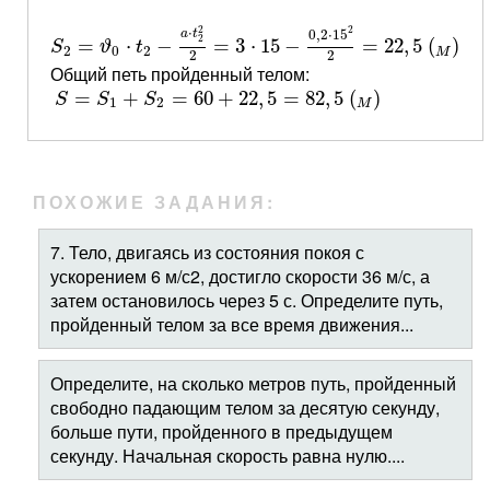
S
2
=
ϑ
0
⋅
t
2
−
a
⋅
t
2
2
2
=
3
⋅
15
−
0
,
2
⋅
15
2
2
=
22
,
5
(
M
)
2
⋅
2
0
,
2
⋅
15
a
t
2
=
⋅
−
=
3
⋅
15
−
=
22
,
5
(
)
S
ϑ
t
2
0
2
M
2
2
Общий петь пройденный телом:
S
=
S
1
+
S
2
=
60
+
22
,
5
=
82
,
5
(
M
)
=
+
=
60
+
22
,
5
=
82
,
5
(
)
S
S
S
1
2
M
ПОХОЖИЕ ЗАДАНИЯ:
7. Тело, двигаясь из состояния покоя с
ускорением 6 м/с2, достигло скорости 36 м/с, а
затем остановилось через 5 с. Определите путь,
пройденный телом за все время движения...
Определите, на сколько метров путь, пройденный
свободно падающим телом за десятую секунду,
больше пути, пройденного в предыдущем
секунду. Начальная скорость равна нулю....