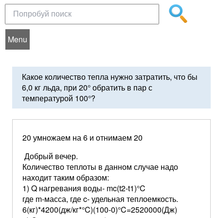
Menu
Какое количество тепла нужно затратить, что бы
6,0 кг льда, при 20° обратить в пар с
температурой 100°?
20 умножаем на 6 и отнимаем 20
Добрый вечер.
Количество теплоты в данном случае надо
находит таким образом:
1) Q нагревания воды- mc(t2-t1)°C
где m-масса, где c- удельная теплоемкость.
6(кг)*4200(дж/кг*°C)(100-0)°C=2520000(Дж)