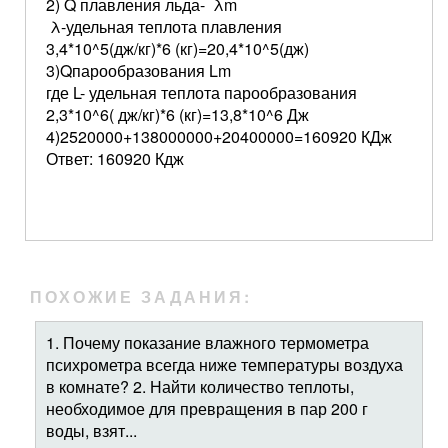
2) Q плавления льда- λm
λ-удельная теплота плавления
3,4*10^5(дж/кг)*6 (кг)=20,4*10^5(дж)
3)Qпарообразования Lm
где L- удельная теплота парообразования
2,3*10^6( дж/кг)*6 (кг)=13,8*10^6 Дж
4)2520000+138000000+20400000=160920 КДж
Ответ: 160920 Кдж
ПОХОЖИЕ ЗАДАНИЯ:
1. Почему показание влажного термометра
психрометра всегда ниже температуры воздуха
в комнате? 2. Найти количество теплоты,
необходимое для превращения в пар 200 г
воды, взят...