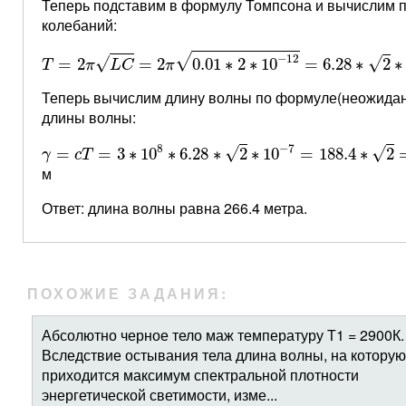
Теперь подставим в формулу Томпсона и вычислим 
колебаний:
T
=
2
π
L
C
=
2
π
0.01
∗
2
∗
10
−
12
=
6.28
∗
2
∗
10
−
7
√
−
12
√
√
=
2
=
2
0.01
∗
2
∗
10
=
6.28
∗
2
∗
T
π
L
C
π
Теперь вычислим длину волны по формуле(неожида
длины волны:
γ
=
c
T
=
3
∗
10
8
∗
6.28
∗
2
∗
10
−
7
=
188.4
∗
2
=
266.4
8
−
7
√
√
=
=
3
∗
10
∗
6.28
∗
2
∗
10
=
188.4
∗
2
γ
c
T
м
Ответ: длина волны равна 266.4 метра.
ПОХОЖИЕ ЗАДАНИЯ:
Абсолютно черное тело маж температуру Т1 = 2900К.
Вследствие остывания тела длина волны, на которую
приходится максимум спектральной плотности
энергетической светимости, изме...