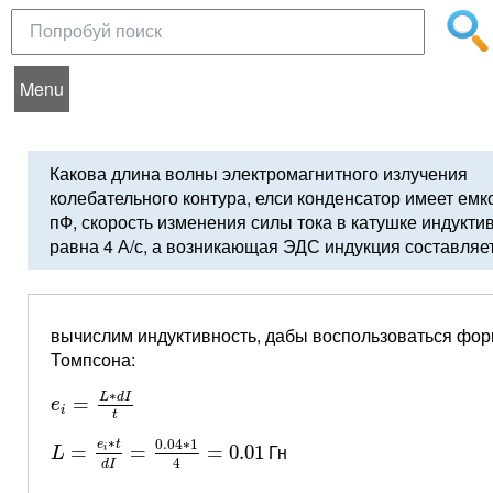
Menu
Какова длина волны электромагнитного излучения
колебательного контура, елси конденсатор имеет емк
пФ, скорость изменения силы тока в катушке индукти
равна 4 А/с, а возникающая ЭДС индукция составляет
вычислим индуктивность, дабы воспользоваться фо
Томпсона:
e
i
=
L
∗
d
I
t
∗
L
d
I
=
e
i
t
L
=
e
i
∗
t
d
I
=
0.04
∗
1
4
=
0.01
∗
0.04
∗
1
e
t
Гн
=
=
=
0.01
i
L
4
d
I