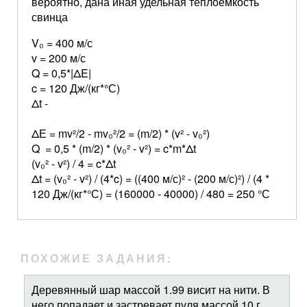
вероятно, дана иная удельная теплоемкость
свинца
V₀ = 400 м/с
v = 200 м/с
Q = 0,5*|ΔE|
c = 120 Дж/(кг*°С)
Δt -
ΔЕ = mv²/2 - mv₀²/2 = (m/2) * (v² - v₀²)
Q = 0,5 * (m/2) * (v₀² - v²) = c*m*Δt
(v₀² - v²) / 4 = c*Δt
Δt = (v₀² - v²) / (4*c) = ((400 м/с)² - (200 м/с)²) / (4 *
120 Дж/(кг*°С) = (160000 - 40000) / 480 = 250 °С
ПОХОЖИЕ ЗАДАНИЯ:
Деревянный шар массой 1.99 висит на нити. В
него попадает и застревает пуля массой 10 г