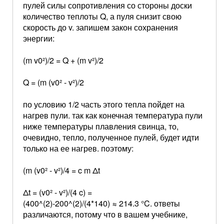
пулей силы сопротивления со стороны доски
количество теплоты Q, а пуля снизит свою
скорость до v. запишем закон сохранения
энергии:
(m v0²)/2 = Q + (m v²)/2
Q = (m (v0² - v²)/2
по условию 1/2 часть этого тепла пойдет на
нагрев пули. так как конечная температура пули
ниже температуры плавления свинца, то,
очевидно, тепло, полученное пулей, будет идти
только на ее нагрев. поэтому:
(m (v0² - v²)/4 = c m Δt
Δt = (v0² - v²)/(4 c) =
(400^(2)-200^(2)/(4*140) ≈ 214.3 °C. ответы
различаются, потому что в вашем учебнике,