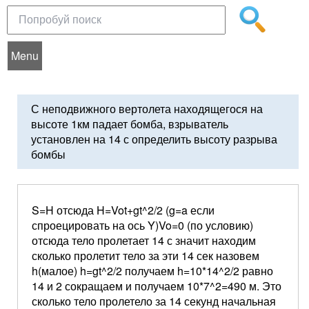
Menu
С неподвижного вертолета находящегося на
высоте 1км падает бомба, взрыватель
установлен на 14 с определить высоту разрыва
бомбы
S=H отсюда H=Vot+gt^2/2 (g=a если
спроецировать на ось Y)Vo=0 (по условию)
отсюда тело пролетает 14 с значит находим
сколько пролетит тело за эти 14 сек назовем
h(малое) h=gt^2/2 получаем h=10*14^2/2 равно
14 и 2 сокращаем и получаем 10*7^2=490 м. Это
сколько тело пролетело за 14 секунд начальная