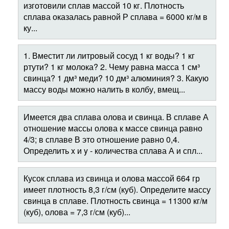
изготовили сплав массой 10 кг. Плотность
сплава оказалась равной Р сплава = 6000 кг/м в
ку...
1. Вместит ли литровый сосуд 1 кг воды? 1 кг
ртути? 1 кг молока? 2. Чему равна масса 1 см³
свинца? 1 дм³ меди? 10 дм³ алюминия? 3. Какую
массу воды можно налить в колбу, вмещ...
Имеется два сплава олова и свинца. В сплаве А
отношение массы олова к массе свинца равно
4/3; в сплаве В это отношение равно 0,4.
Определить x и y - количества сплава А и спл...
Кусок сплава из свинца и олова массой 664 гр
имеет плотность 8,3 г/см (куб). Определите массу
свинца в сплаве. Плотность свинца = 11300 кг/м
(куб), олова = 7,3 г/см (куб)...