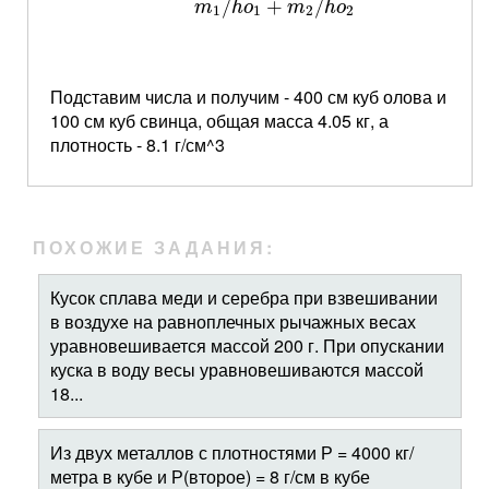
/
+
/
m
h
o
m
h
o
1
1
2
2
Подставим числа и получим - 400 см куб олова и
100 см куб свинца, общая масса 4.05 кг, а
плотность - 8.1 г/см^3
ПОХОЖИЕ ЗАДАНИЯ:
Кусок сплава меди и серебра при взвешивании
в воздухе на равноплечных рычажных весах
уравновешивается массой 200 г. При опускании
куска в воду весы уравновешиваются массой
18...
Из двух металлов с плотностями Р = 4000 кг/
метра в кубе и Р(второе) = 8 г/см в кубе