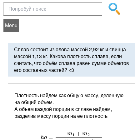
Menu
Сплав состоит из олова массой 2,92 кг и свинца
массой 1,13 кг. Какова плотность сплава, если
считать, что объём сплава равен сумме объектов
его составных частей? <3
Плотность найдем как общую массу, деленную
на общий объем.
А объем каждой порции в сплаве найдем,
разделив массу порции на ее плотность
h
o
=
m
1
+
m
2
m
1
/
h
o
1
+
m
2
/
h
o
2
+
m
m
1
2
=
h
o