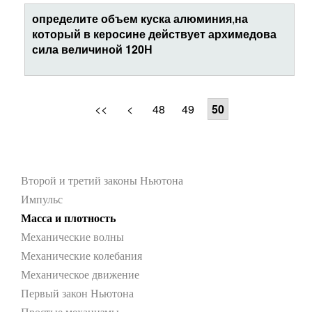
определите
объем
куска
алюминия
,
на
который
в
керосине
действует
архимедова
сила
величиной
120
Н
<<
<
48
49
50
Второй и третий законы Ньютона
Импульс
Масса и плотность
Механические волны
Механические колебания
Механическое движение
Первый закон Ньютона