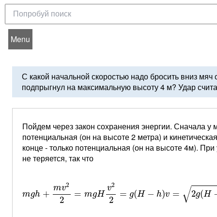
Menu
С какой начальной скоростью надо бросить вниз мяч 
подпрыгнул на максимальную высоту 4 м? Удар счита
Пойдем через закон сохранения энергии. Сначала у 
потенциальная (он на высоте 2 метра) и кинетическая 
конце - только потенциальная (он на высоте 4м). При
не теряется, так что
m
g
h
+
m
v
2
2
=
m
g
H
v
2
2
=
g
(
H
−
h
)
v
=
2
g
(
H
−
2
2
m
v
v
√
+
=
=
(
−
)
=
2
(
m
g
h
m
g
H
g
H
h
v
g
H
2
2